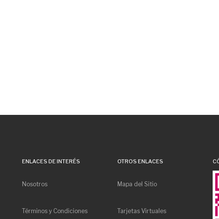
ENLACES DE INTERÉS
OTROS ENLACES
C
Nosotros
Mapa del Sitio
Términos y Condiciones
Tarjetas Virtuales