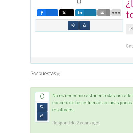
¿
0
t
P
Cat
Respuestas
(
1
)
0
No es necesario estar en todas las redes
concentrar tus esfuerzos en unas pocas 
resultados.
Respondido
2 years ago