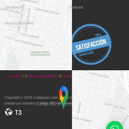
QR MAKER
Pinterest
Herramientas Web
Contacto
+
−
Leaflet
| ©
OpenStreetMap
©
CartoDB
Copyright © 2026 Codigoseo.com. Todos los derechos reservados. Sitio
creado por nosotros
Código SEO Monterrey
.