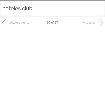
hoteles club
hoteleramente
10 of 27
invitaccion